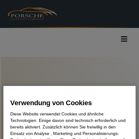
Accesskey
Accesskey
Accesskey
Zum Inhalt springen
Zum Hauptmenü springen
Zur Suche springen
[3]
[1]
[2]
Naviga
Internes Stellenportal
Verwendung von Cookies
Du willst dich in einem anderen Bereich
Diese Website verwendet Cookies und ähnliche
weiterentwickeln?
Technologien. Einige davon sind technisch erforderlich und
Bei uns ist das möglich! Filter setzen und
bereits aktiviert. Zusätzlich können Sie freiwillig in den
Einsatz von Analyse , Marketing und Personalisierungs-
Traumjob finden.