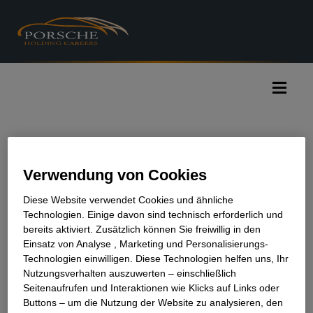
Accesskey
Accesskey
Accesskey
Zum Inhalt springen
Zum Hauptmenü springen
Zur Suche springen
[3]
[1]
[2]
Naviga
Verwendung von Cookies
Diese Website verwendet Cookies und ähnliche
Bitte entschuldige, aber die angeforderte
Technologien. Einige davon sind technisch erforderlich und
bereits aktiviert. Zusätzlich können Sie freiwillig in den
Seite existiert nicht.
Einsatz von Analyse , Marketing und Personalisierungs-
Bitte stelle sicher, dass der angegeben Pfad
Technologien einwilligen. Diese Technologien helfen uns, Ihr
korrekt ist.
Nutzungsverhalten auszuwerten – einschließlich
Seitenaufrufen und Interaktionen wie Klicks auf Links oder
Zur Startseite
Buttons – um die Nutzung der Website zu analysieren, den